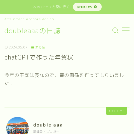
次の DEMO を見に行く
DEMO #5
Attainment Anchors Action
MENU
doubleaaaの日誌
お問い合わせ
サイトマップ
デモプリセット記事 #4
2024.06.07
未分類
デモプリセット記事 #4
chatGPTで作った年賀状
デモプリセット記事 #5
デモプリセット記事 #5
デモプリセット記事 #6
今年の干支は辰なので、竜の画像を作ってもらいまし
デモプリセット記事 #6
た。
デモプリセット記事 #8
プライバシーポリシー
利用規約／特定商取引法に基づく表記
有料記事の決済完了ページ
ABOUT ME
運営者情報
double aaa
配達員 / ブロガー